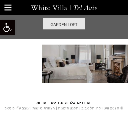
פתח סרגל
GARDEN LOFT
החדרים
גלריה
צור קשר
אודות
© 2020 וויט וילה, תל אביב |
תקנון הזמנות
|
הצהרת נגישות
| עוצב ע״י
קוניאק